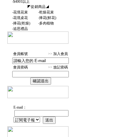
‧
$4001以上
◤促銷商品◢
‧
花境花束
‧
乾燥花束
‧
花境桌花
‧
捧花(鮮花)
‧
捧花(乾燥)
‧
多肉植物
‧
追思禮品
會員帳號
>>
加入會員
會員密碼
>>
放記密碼
E-mail：