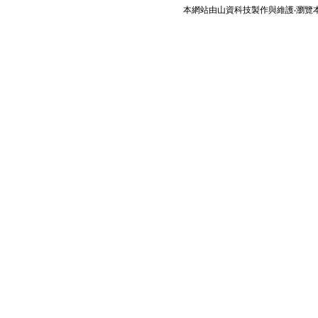
本網站由
山資科技
製作與維護‧瀏覽本