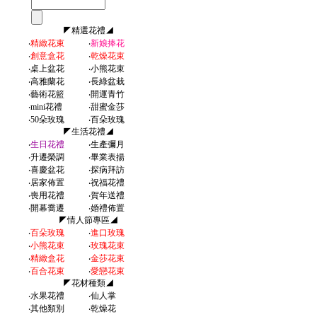
◤精選花禮◢
‧
精緻花束
‧
新娘捧花
‧
創意盒花
‧
乾燥花束
‧
桌上盆花
‧
小熊花束
‧
高雅蘭花
‧
長綠盆栽
‧
藝術花籃
‧
開運青竹
‧
mini花禮
‧
甜蜜金莎
‧
50朵玫瑰
‧
百朵玫瑰
◤生活花禮◢
‧
生日花禮
‧
生產彌月
‧
升遷榮調
‧
畢業表揚
‧
喜慶盆花
‧
探病拜訪
‧
居家佈置
‧
祝福花禮
‧
喪用花禮
‧
賀年送禮
‧
開幕喬遷
‧
婚禮佈置
◤情人節專區◢
‧
百朵玫瑰
‧
進口玫瑰
‧
小熊花束
‧
玫瑰花束
‧
精緻盒花
‧
金莎花束
‧
百合花束
‧
愛戀花束
◤花材種類◢
‧
水果花禮
‧
仙人掌
‧
其他類別
‧
乾燥花