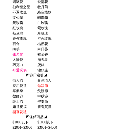
‧
繡球花
‧
愛情花
‧
伯利恆之星
‧
牡丹菊
‧
不凋玫瑰
‧
綠色植物
‧
文心蘭
‧
蝴蝶蘭
‧
黃玫瑰
‧
白玫瑰
‧
紅玫瑰
‧
紫玫瑰
‧
藍玫瑰
‧
粉玫瑰
‧
香檳玫瑰
‧
混合玫瑰
‧
百合
‧
桔梗花
‧
海芋
‧
向日葵
‧
康乃馨
‧
鬱金香
‧
太陽花
‧
滿天星
‧
巧克力
‧
蛋糕
‧
可愛玩偶
‧
罐頭座
◤節日索引◢
‧
情人節
‧
白色情人
‧
喪用花禮
‧
母親節
‧
畢業季
‧
父親節
‧
教師節
‧
中秋節
‧
護士節
‧
聖誕節
‧
婚禮祝福
‧
新春賀禮
‧
開幕花禮
◤促銷商品◢
‧
$1000以下
‧
$1000以下
‧
$2001~$3000
‧
$3001~$4000