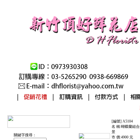
[編號] A5104
名 稱:蝴蝶蘭組
景
關鍵字搜尋：
市 價:4900 元