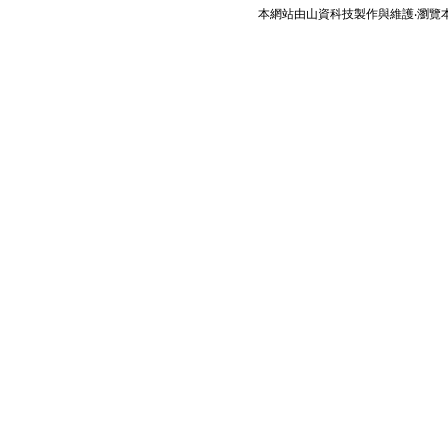
本網站由
山資科技
製作與維護‧瀏覽本