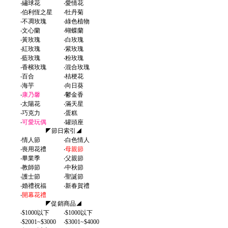
‧
繡球花
‧
愛情花
‧
伯利恆之星
‧
牡丹菊
‧
不凋玫瑰
‧
綠色植物
‧
文心蘭
‧
蝴蝶蘭
‧
黃玫瑰
‧
白玫瑰
‧
紅玫瑰
‧
紫玫瑰
‧
藍玫瑰
‧
粉玫瑰
‧
香檳玫瑰
‧
混合玫瑰
‧
百合
‧
桔梗花
‧
海芋
‧
向日葵
‧
康乃馨
‧
鬱金香
‧
太陽花
‧
滿天星
‧
巧克力
‧
蛋糕
‧
可愛玩偶
‧
罐頭座
◤節日索引◢
‧
情人節
‧
白色情人
‧
喪用花禮
‧
母親節
‧
畢業季
‧
父親節
‧
教師節
‧
中秋節
‧
護士節
‧
聖誕節
‧
婚禮祝福
‧
新春賀禮
‧
開幕花禮
◤促銷商品◢
‧
$1000以下
‧
$1000以下
‧
$2001~$3000
‧
$3001~$4000