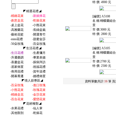
特 價: 4900 元
◤精選花禮◢
‧
精緻花束
‧
新娘捧花
[編號] A5108
‧
創意盒花
‧
乾燥花束
名 稱:蝴蝶蘭組
‧
桌上盆花
‧
小熊花束
景
市 價:3000 元
‧
高雅蘭花
‧
長綠盆栽
特 價: 2800 元
‧
藝術花籃
‧
開運青竹
‧
mini花禮
‧
甜蜜金莎
‧
50朵玫瑰
‧
百朵玫瑰
◤生活花禮◢
[編號] A5105
名 稱:蝴蝶蘭組
‧
生日花禮
‧
生產彌月
景
‧
升遷榮調
‧
畢業表揚
市 價:2700 元
‧
喜慶盆花
‧
探病拜訪
特 價: 2500 元
‧
居家佈置
‧
祝福花禮
‧
喪用花禮
‧
賀年送禮
‧
開幕喬遷
‧
婚禮佈置
◤情人節專區◢
資料筆數共計:
16
筆 頁
‧
百朵玫瑰
‧
進口玫瑰
‧
小熊花束
‧
玫瑰花束
‧
精緻盒花
‧
金莎花束
‧
百合花束
‧
愛戀花束
◤花材種類◢
‧
水果花禮
‧
仙人掌
‧
其他類別
‧
乾燥花