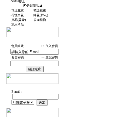
‧
$4001以上
◤促銷商品◢
‧
花境花束
‧
乾燥花束
‧
花境桌花
‧
捧花(鮮花)
‧
捧花(乾燥)
‧
多肉植物
‧
追思禮品
會員帳號
>>
加入會員
會員密碼
>>
放記密碼
E-mail：